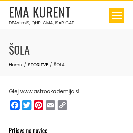
Skip
EMA KURENT
to
content
DFAstrolS, QHP, CMA, ISAR CAP
ŠOLA
Home
STORITVE
ŠOLA
Glej www.astroakademija.si
Facebook
Twitter
Pinterest
Email
Copy
Link
Prijava na novice