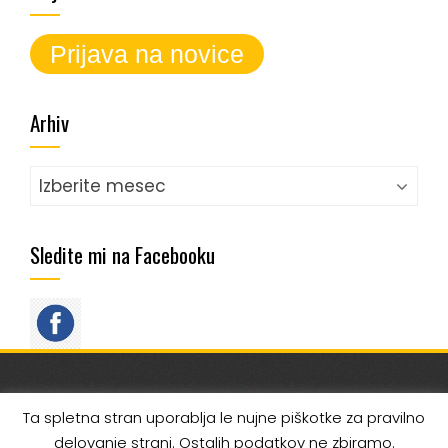
Arhiv
Arhiv
Sledite mi na Facebooku
SPREMLJAJTE ME NA SOCIALNIH OMREŽJIH
Ta spletna stran uporablja le nujne piškotke za pravilno
delovanje strani. Ostalih podatkov ne zbiramo.