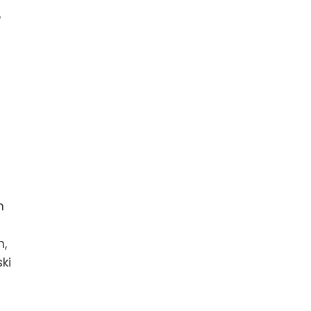
o
n
m
m,
ki