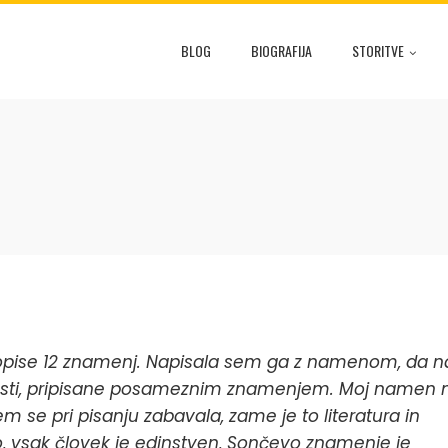
BLOG
BIOGRAFIJA
STORITVE
e opise 12 znamenj. Napisala sem ga z namenom, da n
osti, pripisane posameznim znamenjem. Moj namen n
m se pri pisanju zabavala, zame je to literatura in
emo, vsak človek je edinstven, Sončevo znamenje je