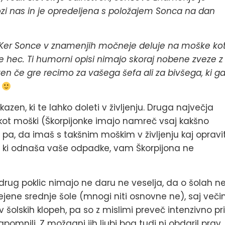
kozi nas in je opredeljena s položajem Sonca na dan
Ker Sonce v znamenjih močneje deluje na moške ko
e hec. Ti humorni opisi nimajo skoraj nobene zveze z
zen če gre recimo za vašega šefa ali za bivšega, ki g
s
azen, ki te lahko doleti v življenju. Druga največja
 kot moški (Škorpijonke imajo namreč vsaj kakšno
 pa, da imaš s takšnim moškim v življenju kaj opravit
ja, ki odnaša vaše odpadke, vam Škorpijona ne
k drug poklic nimajo ne daru ne veselja, da o šolah n
jene srednje šole (mnogi niti osnovne ne), saj veči
o v šolskih klopeh, pa so z mislimi preveč intenzivno pri
 zapomnili. Z možgani jih ljubi bog tudi ni obdaril prav