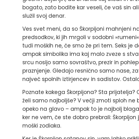
bogato, zato bodite kar veseli, če vaš sin al
služil svoj denar.
Ves svet meni, da so Škorpijoni mahnjeni na
predsodkov, ki jih mrgoli v sodobni »rumeni«
tudi moških ne, če smo že pri tem. Seks je
ampak simbolika ima kaj malo zveze s stvar
srcu nosijo samo sovraštvo, prezir in pohlep.
praznjenje. Gledajo resnično samo nase, za
največ spolnih iztirjencev in sadistov. Ostalo
Poznate kakega Škorpijona? Sta prijatelja?
želi samo najboljše? V večji zmoti sploh ne b
opeko na glavo – ampak to je najbolj blaga i
ker ne vem, če ste dobro prebrali: Škorpijo
moški zodiaka.
Ker je Škorpijon satanov sin, vam lahko pri