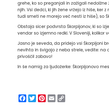
grehe, ko so preganjali in zažigali nedolžn
njih. Vsi dedci, ki jih žene vržejo iz hiše, ker
tudi smeti ne morejo več nesti iz hiše), so Šk
Obstaja sicer podvrsta Škorpijonov, ki so i
vendar so izjemno redki. V Sloveniji, kolikor
Jasno je seveda, da pridejo vsi Škorpijoni b
nevihta in švigajo z neba strele, vedite: na
privoščil zabavo!
In še namig za ljudožerke: Škorpijonovo mes
Facebook
Twitter
Pinterest
Email
Copy
Link