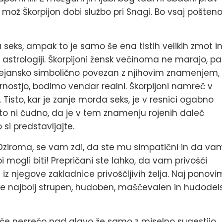
i mož Škorpijon dobi službo pri Snagi. Bo vsaj pošten
 seks, ampak to je samo še ena tistih velikih zmot i
 astrologiji. Škorpijoni žensk večinoma ne marajo, pa
 dejansko simbolično povezan z njihovim znamenjem,
nostjo, bodimo vendar realni. Škorpijoni namreč v
 Tisto, kar je zanje morda seks, je v resnici ogabno
to ni čudno, da je v tem znamenju rojenih daleč
 si predstavljajte.
 Oziroma, se vam zdi, da ste mu simpatični in da va
i mogli biti! Prepričani ste lahko, da vam privošči
z njegove zakladnice privoščljivih želja. Naj ponovi
n je najbolj strupen, hudoben, maščevalen in hudodels
kliče nesrečo nad glavo že samo z miselno sugestijo.