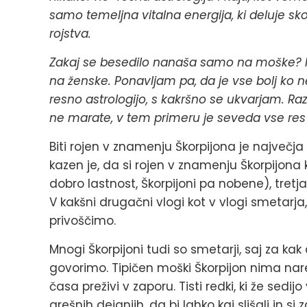
samo temeljna vitalna energija, ki deluje s
rojstva.
Zakaj se besedilo nanaša samo na moške? 
na ženske. Ponavljam pa, da je vse bolj ko n
resno astrologijo, s kakršno se ukvarjam. Ra
ne marate, v tem primeru je seveda vse re
Biti rojen v znamenju Škorpijona je največja k
kazen je, da si rojen v znamenju Škorpijona
dobro lastnost, Škorpijoni pa nobene), tretja
V kakšni drugačni vlogi kot v vlogi smetar
privoščimo.
Mnogi Škorpijoni tudi so smetarji, saj za ka
govorimo. Tipičen moški Škorpijon nima nare
časa preživi v zaporu. Tisti redki, ki že sedij
grešnih dejanjih, da bi lahko kaj slišali in si