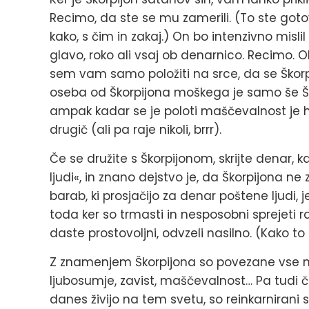
Recimo, da ste se mu zamerili. (To ste gotov
kako, s čim in zakaj.) On bo intenzivno mis
glavo, roko ali vsaj ob denarnico. Recimo. OK,
sem vam samo položiti na srce, da se Škorpi
oseba od Škorpijona moškega je samo še Ško
ampak kadar se je poloti maščevalnost je h
drugič (ali pa raje nikoli, brrr).
Če se družite s Škorpijonom, skrijte denar,
ljudi«, in znano dejstvo je, da Škorpijona ne
barab, ki prosjačijo za denar poštene ljudi, j
toda ker so trmasti in nesposobni sprejeti
daste prostovoljni, odvzeli nasilno. (Kako to i
Z znamenjem Škorpijona so povezane vse najs
ljubosumje, zavist, maščevalnost… Pa tudi ča
danes živijo na tem svetu, so reinkarnirani sr