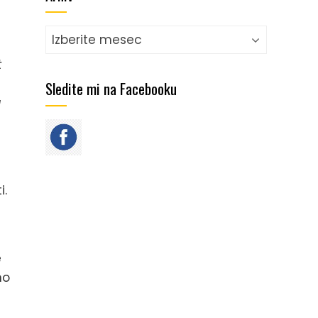
Arhiv
t
Sledite mi na Facebooku
a
i.
e
no