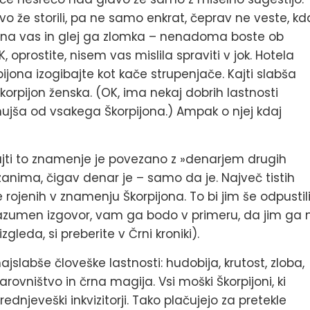
o že storili, pa ne samo enkrat, čeprav ne veste, kda
lil na vas in glej ga zlomka – nenadoma boste ob
 oprostite, nisem vas mislila spraviti v jok. Hotela
jona izogibajte kot kače strupenjače. Kajti slabša
rpijon ženska. (OK, ima nekaj dobrih lastnosti
ujša od vsakega Škorpijona.) Ampak o njej kdaj
 kajti to znamenje je povezano z »denarjem drugih
 zanima, čigav denar je – samo da je. Največ tistih
e rojenih v znamenju Škorpijona. To bi jim še odpustili
 razumen izgovor, vam ga bodo v primeru, da jim ga 
zgleda, si preberite v Črni kroniki).
labše človeške lastnosti: hudobija, krutost, zloba,
rovništvo in črna magija. Vsi moški Škorpijoni, ki
ednjeveški inkvizitorji. Tako plačujejo za pretekle