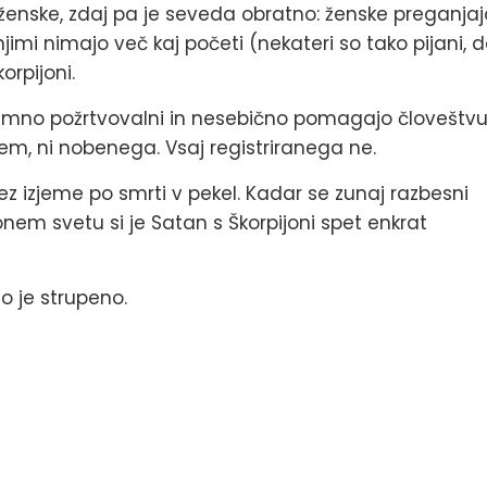
e ženske, zdaj pa je seveda obratno: ženske preganjaj
 z njimi nimajo več kaj početi (nekateri so tako pijani, 
orpijoni.
zjemno požrtvovalni in nesebično pomagajo človeštvu
 vem, ni nobenega. Vsaj registriranega ne.
rez izjeme po smrti v pekel. Kadar se zunaj razbesni
 onem svetu si je Satan s Škorpijoni spet enkrat
o je strupeno.