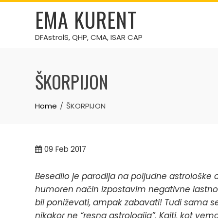
Skip
EMA KURENT
to
content
DFAstrolS, QHP, CMA, ISAR CAP
ŠKORPIJON
Home
ŠKORPIJON
09
Feb 2017
Besedilo je parodija na poljudne astrološk
humoren način izpostavim negativne lastn
bil poniževati, ampak zabavati! Tudi sama se
nikakor ne “resna astrologija”. Kajti, kot v