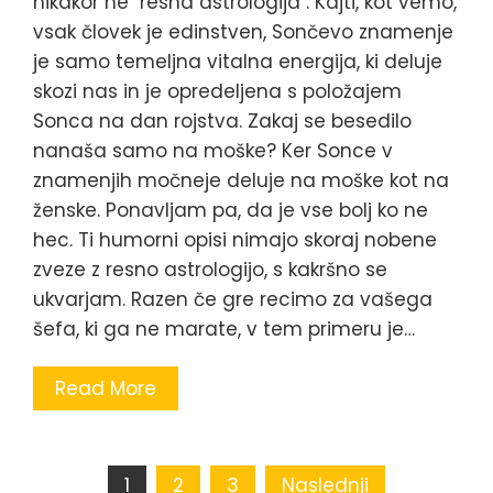
nikakor ne "resna astrologija". Kajti, kot vemo,
vsak človek je edinstven, Sončevo znamenje
je samo temeljna vitalna energija, ki deluje
skozi nas in je opredeljena s položajem
Sonca na dan rojstva. Zakaj se besedilo
nanaša samo na moške? Ker Sonce v
znamenjih močneje deluje na moške kot na
ženske. Ponavljam pa, da je vse bolj ko ne
hec. Ti humorni opisi nimajo skoraj nobene
zveze z resno astrologijo, s kakršno se
ukvarjam. Razen če gre recimo za vašega
šefa, ki ga ne marate, v tem primeru je…
Read More
Navigacija
1
2
3
Naslednji