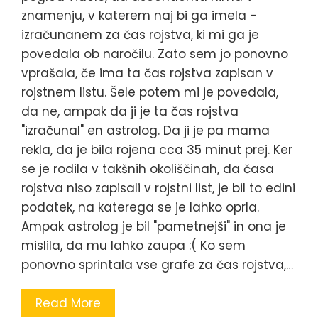
znamenju, v katerem naj bi ga imela -
izračunanem za čas rojstva, ki mi ga je
povedala ob naročilu. Zato sem jo ponovno
vprašala, če ima ta čas rojstva zapisan v
rojstnem listu. Šele potem mi je povedala,
da ne, ampak da ji je ta čas rojstva
"izračunal" en astrolog. Da ji je pa mama
rekla, da je bila rojena cca 35 minut prej. Ker
se je rodila v takšnih okoliščinah, da časa
rojstva niso zapisali v rojstni list, je bil to edini
podatek, na katerega se je lahko oprla.
Ampak astrolog je bil "pametnejši" in ona je
mislila, da mu lahko zaupa :( Ko sem
ponovno sprintala vse grafe za čas rojstva,…
Read More