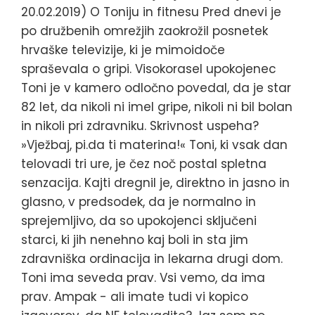
20.02.2019) O Toniju in fitnesu Pred dnevi je
po družbenih omrežjih zaokrožil posnetek
hrvaške televizije, ki je mimoidoče
spraševala o gripi. Visokorasel upokojenec
Toni je v kamero odločno povedal, da je star
82 let, da nikoli ni imel gripe, nikoli ni bil bolan
in nikoli pri zdravniku. Skrivnost uspeha?
»Vježbaj, pi.da ti materina!« Toni, ki vsak dan
telovadi tri ure, je čez noč postal spletna
senzacija. Kajti dregnil je, direktno in jasno in
glasno, v predsodek, da je normalno in
sprejemljivo, da so upokojenci sključeni
starci, ki jih nenehno kaj boli in sta jim
zdravniška ordinacija in lekarna drugi dom.
Toni ima seveda prav. Vsi vemo, da ima
prav. Ampak - ali imate tudi vi kopico