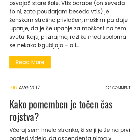
osvajač stare šole. Vtis barabe (on seveda
to ni, zato poudarjam besedo vtis) je
ženskam strašno privlačen, moškim pa daje
upanje, da je še upanje za moškost na tem
svetu. Kajti, priznajmo, razlike med spoloma
se nekako izgubljajo – ali…
Read More
06
AVG 2017
1 COMMENT
Kako pomemben je točen čas
rojstva?
Včeraj sem imela stranko, ki se ji je že na prvi
pogled videlo, da ascendenta nima v