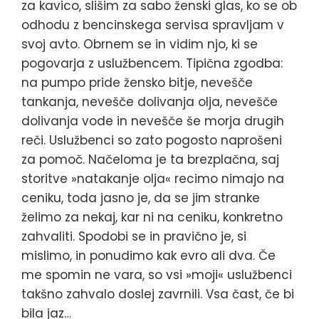
za kavico, slišim za sabo ženski glas, ko se ob
odhodu z bencinskega servisa spravljam v
svoj avto. Obrnem se in vidim njo, ki se
pogovarja z uslužbencem. Tipična zgodba:
na pumpo pride žensko bitje, nevešče
tankanja, nevešče dolivanja olja, nevešče
dolivanja vode in nevešče še morja drugih
reči. Uslužbenci so zato pogosto naprošeni
za pomoč. Načeloma je ta brezplačna, saj
storitve »natakanje olja« recimo nimajo na
ceniku, toda jasno je, da se jim stranke
želimo za nekaj, kar ni na ceniku, konkretno
zahvaliti. Spodobi se in pravično je, si
mislimo, in ponudimo kak evro ali dva. Če
me spomin ne vara, so vsi »moji« uslužbenci
takšno zahvalo doslej zavrnili. Vsa čast, če bi
bila jaz…