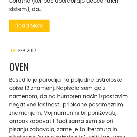
obratno (ker pač uporabljajo geocentrični
sistem), da…
Read More
09
FEB 2017
OVEN
Besedilo je parodija na poljudne astrološke
opise 12 znamenj. Napisala sem ga z
namenom, da na humoren način izpostavim
negativne lastnosti, pripisane posameznim
znamenjem. Moj namen ni bil poniževati,
ampak zabavati! Tudi sama sem se pri
pisanju zabavala, zame je to literatura in