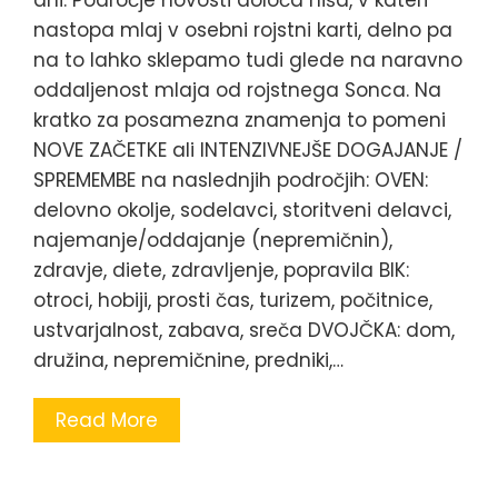
dni. Področje novosti določa hiša, v kateri
nastopa mlaj v osebni rojstni karti, delno pa
na to lahko sklepamo tudi glede na naravno
oddaljenost mlaja od rojstnega Sonca. Na
kratko za posamezna znamenja to pomeni
NOVE ZAČETKE ali INTENZIVNEJŠE DOGAJANJE /
SPREMEMBE na naslednjih področjih: OVEN:
delovno okolje, sodelavci, storitveni delavci,
najemanje/oddajanje (nepremičnin),
zdravje, diete, zdravljenje, popravila BIK:
otroci, hobiji, prosti čas, turizem, počitnice,
ustvarjalnost, zabava, sreča DVOJČKA: dom,
družina, nepremičnine, predniki,…
Read More