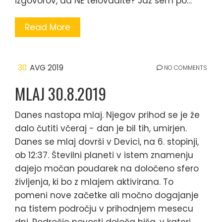
izgovorov, da NE telovadite? Jaz sem po…
Read More
30
AVG 2019
NO COMMENTS
MLAJ 30.8.2019
Danes nastopa mlaj. Njegov prihod se je že
dalo čutiti včeraj - dan je bil tih, umirjen.
Danes se mlaj dovrši v Devici, na 6. stopinji,
ob 12:37. Številni planeti v istem znamenju
dajejo močan poudarek na določeno sfero
življenja, ki bo z mlajem aktivirana. To
pomeni nove začetke ali močno dogajanje
na tistem področju v prihodnjem mesecu