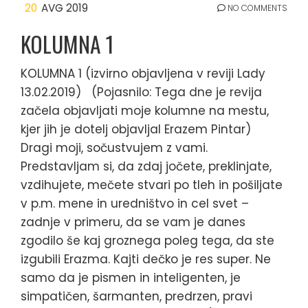
20
AVG 2019
NO COMMENTS
KOLUMNA 1
KOLUMNA 1 (izvirno objavljena v reviji Lady
13.02.2019) (Pojasnilo: Tega dne je revija
začela objavljati moje kolumne na mestu,
kjer jih je dotelj objavljal Erazem Pintar)
Dragi moji, sočustvujem z vami.
Predstavljam si, da zdaj jočete, preklinjate,
vzdihujete, mečete stvari po tleh in pošiljate
v p.m. mene in uredništvo in cel svet –
zadnje v primeru, da se vam je danes
zgodilo še kaj groznega poleg tega, da ste
izgubili Erazma. Kajti dečko je res super. Ne
samo da je pismen in inteligenten, je
simpatičen, šarmanten, predrzen, pravi