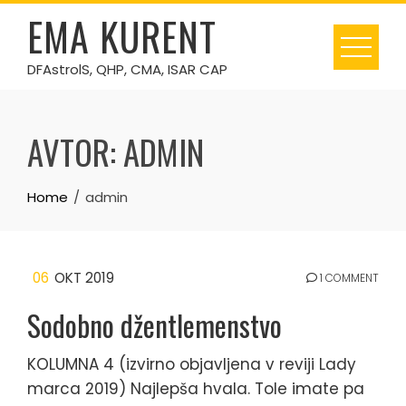
Skip
EMA KURENT
to
content
DFAstrolS, QHP, CMA, ISAR CAP
AVTOR:
ADMIN
Home
admin
06
OKT 2019
1 COMMENT
Sodobno džentlemenstvo
KOLUMNA 4 (izvirno objavljena v reviji Lady
marca 2019) Najlepša hvala. Tole imate pa