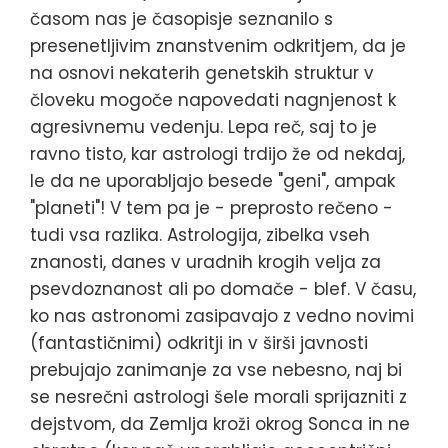
časom nas je časopisje seznanilo s
presenetljivim znanstvenim odkritjem, da je
na osnovi nekaterih genetskih struktur v
človeku mogoče napovedati nagnjenost k
agresivnemu vedenju. Lepa reč, saj to je
ravno tisto, kar astrologi trdijo že od nekdaj,
le da ne uporabljajo besede "geni", ampak
"planeti"! V tem pa je - preprosto rečeno -
tudi vsa razlika. Astrologija, zibelka vseh
znanosti, danes v uradnih krogih velja za
psevdoznanost ali po domače - blef. V času,
ko nas astronomi zasipavajo z vedno novimi
(fantastičnimi) odkritji in v širši javnosti
prebujajo zanimanje za vse nebesno, naj bi
se nesrečni astrologi šele morali sprijazniti z
dejstvom, da Zemlja kroži okrog Sonca in ne